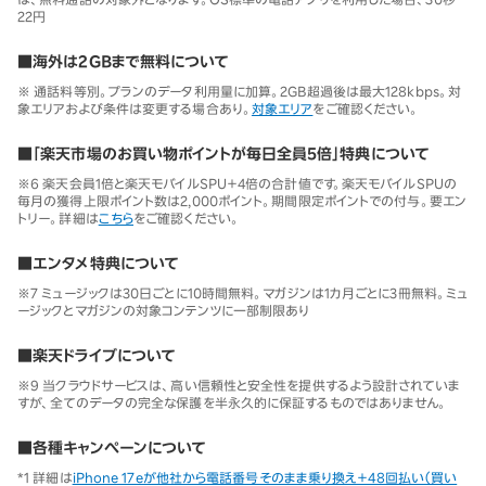
22円
■海外は2GBまで無料について
※ 通話料等別。プランのデータ利用量に加算。2GB超過後は最大128kbps。対
象エリアおよび条件は変更する場合あり。
対象エリア
をご確認ください。
■「楽天市場のお買い物ポイントが毎日全員5倍」特典について
※6 楽天会員1倍と楽天モバイルSPU＋4倍の合計値です。楽天モバイルSPUの
毎月の獲得上限ポイント数は2,000ポイント。期間限定ポイントでの付与。要エン
トリー。詳細は
こちら
をご確認ください。
■エンタメ特典について
※7 ミュージックは30日ごとに10時間無料。マガジンは1カ月ごとに3冊無料。ミュ
ージックとマガジンの対象コンテンツに一部制限あり
■楽天ドライブについて
※9 当クラウドサービスは、高い信頼性と安全性を提供するよう設計されていま
すが、全てのデータの完全な保護を半永久的に保証するものではありません。
■各種キャンペーンについて
*1 詳細は
iPhone 17eが他社から電話番号そのまま乗り換え＋48回払い（買い