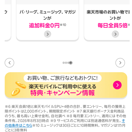
パ・リーグ、
ミュージック、マガジ
楽天市場のお買い物で
楽天ポ
ンが
ントが
追加料金0円
毎日全員5倍
※10
※6
※6 楽天会員1倍と楽天モバイルSPU+4倍の合計、要エントリー、毎月の獲得上
限ポイントは2,000ポイント。期間限定ポイント
※7 楽天銀行ボーナス金利商品
のうち、最も高い上乗せ金利。自社調べ ※8 毎月要エントリー、適用にはその他
条件有。2026年8月3日時点
※9 サービスのご利用には別途通信料が発生。
そ
の他条件はこちら
※10 ミュージックは30日ごとに10時間無料。マガジンは1カ月
ごとに3冊無料