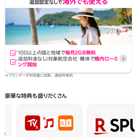
海外でも使える
追加設定なしで
100以上の国と地域で
毎月2GB無料
追加料金なし！
対象航空会社・機体で
機内ローミ
ング開始
※プランデータ利用量に加算。 通話料等別
豪華な特典も盛りだくさん