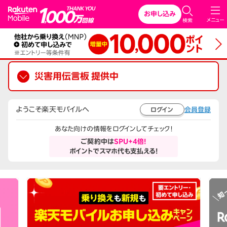
Rakuten Mobile
お申し込み
メニュー
検索
災害用伝言板 提供中
ようこそ楽天モバイルへ
会員登録
ログイン
あなた向けの情報をログインしてチェック！
ご契約中は
SPU+4倍!
ポイントでスマホ代も支払える!